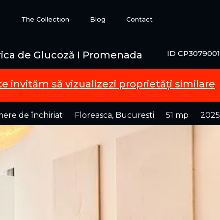
e
The Collection
Blog
Contact
ID CP3079001
brica de Glucoză I Promenada
te invităm să vizualizezi proprietăți similare
ere de închiriat
Floreasca, Bucuresti
51 mp
2025