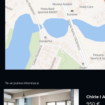
Te-ar putea interesa și:
Chirie I
950 €