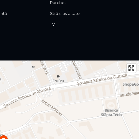
Parchet
entă
Străzi asfaltate
TV