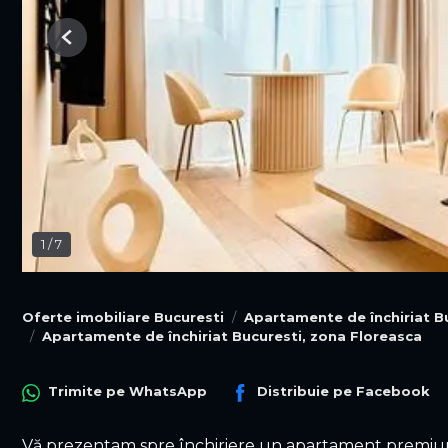
Previous
1
/
7
Oferte imobiliare Bucuresti
Apartamente de închiriat B
Apartamente de închiriat Bucuresti, zona Floreasca
Trimite pe
WhatsApp
Distribuie pe
Facebook
Vă prezentam spre închiriere un apartament premium