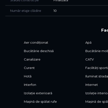
Stadiu construcție
Finalizată
Disponibil imediat.
Număr etaje clădire
10
Pentru detalii și vizionări, vă stăm la dispoziție.
Fac
Aer condiționat
Apă
Bucătărie deschisă
Bucătărie mob
Canalizare
CATV
Curent
Facilități sport
Hotă
Iluminat strada
Interfon
Internet
Izolație exterioară
Izolație interi
Mașină de spălat rufe
Mașină de spă