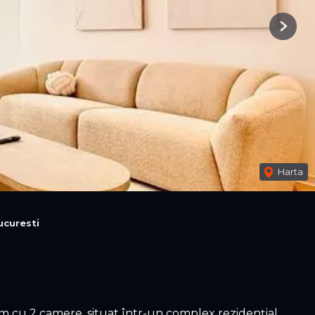
Next
Harta
ucuresti
 cu 2 camere, situat într-un complex rezidențial