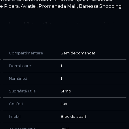
e Pipera, Aviației, Promenada Mall, Băneasa Shopping
omplet mobilat și utilat premium, fiind amenajat de
și electrocasnice Bosch. Designul modern, finisajele
u elegant, confortabil și pregătit pentru mutare
Compartimentare
Semidecomandat
Dormitoare
1
Număr băi
1
Suprafață utilă
51 mp
Confort
Lux
 prin atmosfera aerisită și amenajarea foarte bine
Imobil
Bloc de apart.