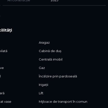
An construcție
2025
ilități
Aragaz
ilată
Cabină de duș
Centrală imobil
ive
Gaz
l
Încălzire prin pardoseală
Irigații
oară
Lift
lat vase
Mijloace de transport în comun