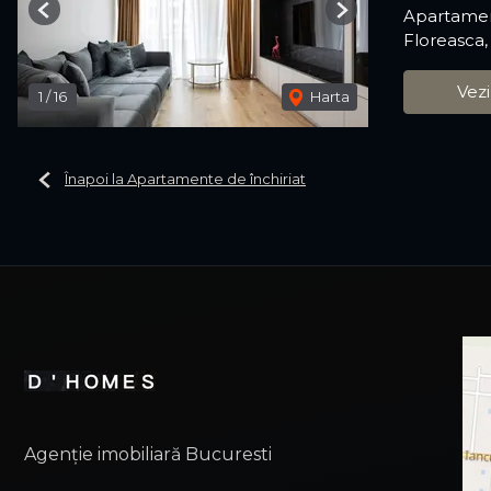
Apartamen
Previous
Next
Floreasca,
Vezi
1
/
16
Harta
Înapoi la Apartamente de închiriat
Agenție imobiliară Bucuresti