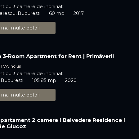
t cu 3 camere de închiriat
arescu, Bucuresti
60 mp
2017
 mai multe detalii
e 3-Room Apartment for Rent | Primăverii
€
TVA inclus
t cu 3 camere de închiriat
, Bucuresti
105.85 mp
2020
 mai multe detalii
 Apartament 2 camere I Belvedere Residence I
de Glucoz