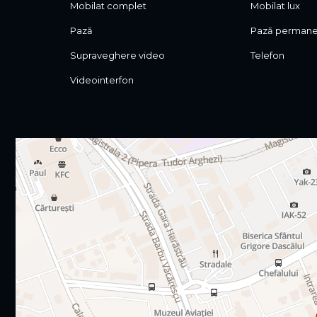
Mobilat complet
Mobilat lux
Pază
Pază perman
Supraveghere video
Telefon
Videointerfon