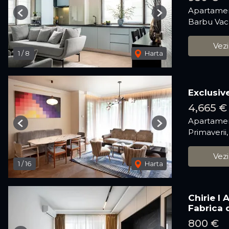
Apartamen
Previous
Next
Barbu Vac
Vezi
1
/
8
Harta
Exclusiv
4,665 
Apartamen
Previous
Next
Primaverii
Vezi
1
/
16
Harta
Chirie I
Fabrica 
800 €