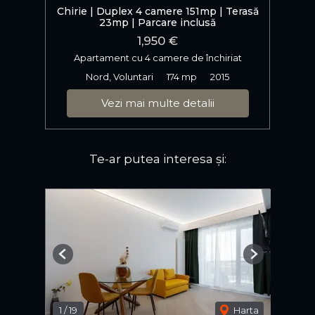
Chirie | Duplex 4 camere 151mp | Terasă
23mp | Parcare inclusă
1,950 €
Apartament cu 4 camere de închiriat
Nord, Voluntari
174 mp
2015
Vezi mai multe detalii
Te-ar putea interesa și:
Previous
Next
1
/
19
Harta