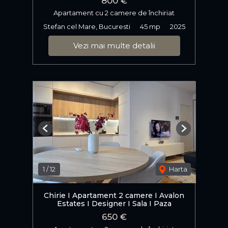
800 €
Apartament cu 2 camere de închiriat
Stefan cel Mare, Bucuresti
45 mp
2025
Vezi mai multe detalii
Previous
Next
1
/
12
Harta
Chirie I Apartament 2 camere I Avalon
Estates I Designer I Sala I Paza
650 €