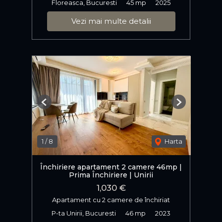
Floreasca, Bucuresti
45 mp
2025
Vezi mai multe detalii
Previous
Next
1
/
8
Harta
Închiriere apartament 2 camere 46mp |
Prima Închiriere | Unirii
1,030 €
Apartament cu 2 camere de închiriat
P-ta Unirii, Bucuresti
46 mp
2023