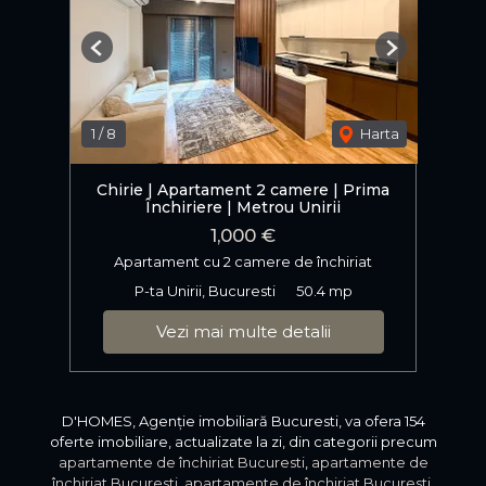
Previous
Next
1
/
8
Harta
Chirie | Apartament 2 camere | Prima
Închiriere | Metrou Unirii
1,000 €
Apartament cu 2 camere de închiriat
P-ta Unirii, Bucuresti
50.4 mp
Vezi mai multe detalii
D'HOMES, Agenție imobiliară Bucuresti, va ofera 154
oferte imobiliare, actualizate la zi, din categorii precum
apartamente de închiriat Bucuresti
,
apartamente de
închiriat Bucuresti
,
apartamente de închiriat Bucuresti
,