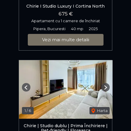
Chirie I Studio Luxury I Cortina North
675 €
Apartament cu 1 camere de închiriat
Pipera, Bucuresti
40 mp
2025
Vezi mai multe detalii
Previous
Next
1
/
6
Harta
Chirie | Studio dublu | Prima Închiriere |
Pet-friendly | Floreasca