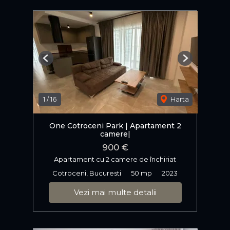
Previous
Next
1
/
16
Harta
One Cotroceni Park | Apartament 2
camere|
900 €
Apartament cu 2 camere de închiriat
Cotroceni, Bucuresti
50 mp
2023
Vezi mai multe detalii