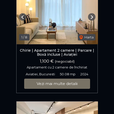
Previous
Next
1
/
8
Harta
Chirie | Apartament 2 camere | Parcare |
Boxă incluse | Aviației
1,100 €
(negociabil)
Apartament cu 2 camere de închiriat
Aviatiei, Bucuresti
50.08 mp
2024
Vezi mai multe detalii