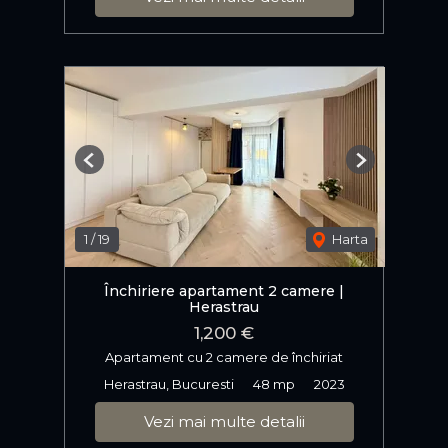
Previous
Next
1
/
19
Harta
Închiriere apartament 2 camere |
Herastrau
1,200 €
Apartament cu 2 camere de închiriat
Herastrau, Bucuresti
48 mp
2023
Vezi mai multe detalii