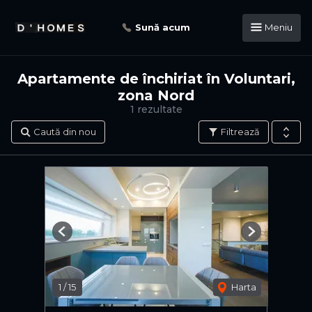
Sună acum
Meniu
Apartamente de închiriat în Voluntari,
zona Nord
1 rezultate
Caută din nou
Filtrează
Previous
Next
1
/
15
Harta