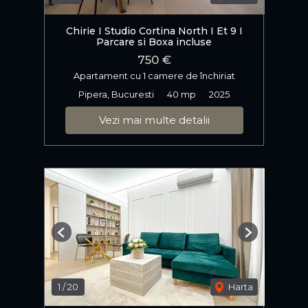
Chirie I Studio Cortina North I Et 9 I
Parcare si Boxa incluse
750 €
Apartament cu 1 camere de închiriat
Pipera, Bucuresti
40 mp
2025
Vezi mai multe detalii
Previous
Next
1
/
20
Harta