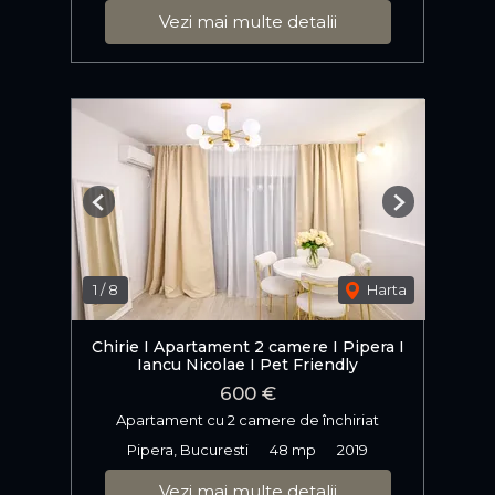
Vezi mai multe detalii
Previous
Next
1
/
8
Harta
Chirie I Apartament 2 camere I Pipera I
Iancu Nicolae I Pet Friendly
600 €
Apartament cu 2 camere de închiriat
Pipera, Bucuresti
48 mp
2019
Vezi mai multe detalii