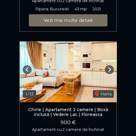
Apartament cu 2 camere de închiriat
Pipera, Bucuresti
45 mp
2021
Vezi mai multe detalii
Previous
Next
1
/
13
Harta
Chirie | Apartament 2 camere | Boxă
inclusă | Vedere Lac | Floreasca
900 €
Apartament cu 2 camere de închiriat