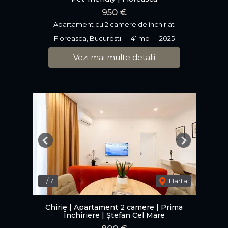
950 €
Apartament cu 2 camere de închiriat
Floreasca, Bucuresti
41 mp
2025
Vezi mai multe detalii
Previous
Next
1
/
7
Harta
Chirie | Apartament 2 camere | Prima
Închiriere | Ștefan Cel Mare