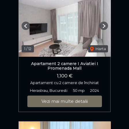
Previous
Next
1
/
12
Harta
Apartament 2 camere I Aviatiei I
Promenada Mall
1,100 €
Apartament cu 2 camere de închiriat
Herastrau, Bucuresti
50 mp
2024
Vezi mai multe detalii