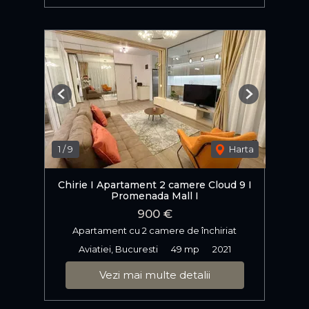
Previous
Next
1
/
9
Harta
Chirie I Apartament 2 camere Cloud 9 I
Promenada Mall I
900 €
Apartament cu 2 camere de închiriat
Aviatiei, Bucuresti
49 mp
2021
Vezi mai multe detalii