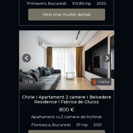
Primaverii, Bucuresti
105.85 mp
2020
Vezi mai multe detalii
Previous
Next
1
/
16
Harta
Chirie I Apartament 2 camere I Belvedere
Residence I Fabrica de Glucoz
800 €
Apartament cu 2 camere de închiriat
Floreasca, Bucuresti
57 mp
2021