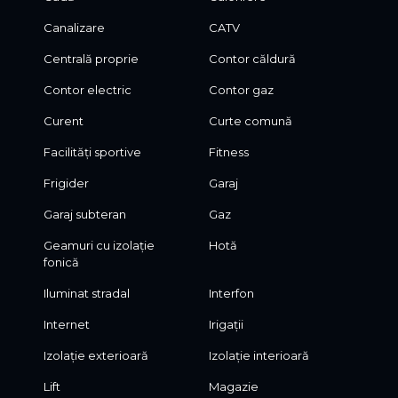
Bucureștiului, informații actualizate și consultanță
Canalizare
CATV
personalizată, vă invităm să vizitați website-ul D’HOMES:
dhomes.ro.
Centrală proprie
Contor căldură
Contor electric
Contor gaz
Curent
Curte comună
Facilități sportive
Fitness
Frigider
Garaj
Garaj subteran
Gaz
Geamuri cu izolație
Hotă
fonică
Iluminat stradal
Interfon
Internet
Irigații
Izolație exterioară
Izolație interioară
Lift
Magazie