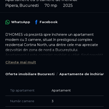
Pipera, Bucuresti
70 mp
2025
WhatsApp
Facebook
D’HOMES vă prezintă spre închiriere un apartament
modern cu 3 camere, situat în prestigiosul complex
rezidențial Cortina North, una dintre cele mai apreciate
dezvoltări din zona de nord a Bucureștiului.
Apartamentul este complet mobilat și utilat, fiind pregătit
pentru mutare imediată. Compartimentarea este
Citește mai mult
eficientă și include un living generos, două dormitoare
mobilate cu paturi, bucătărie complet echipată și băi
Oferte imobiliare Bucuresti
Apartamente de închiriat B
finisate premium.
Beneficii și dotări:
• 3 camere – living + 2 dormitoare
Tip apartament
Apartament
• Complet mobilat și utilat
• Centrală termică proprie
Număr camere
3
• Aer condiționat in fiecare camera