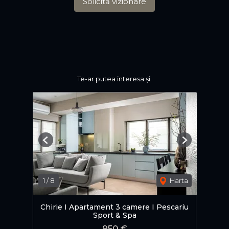
Solicită vizionare
Te-ar putea interesa și:
Previous
Next
1
/
8
Harta
Chirie I Apartament 3 camere I Pescariu
Sport & Spa
950 €