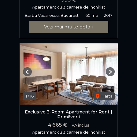
Apartament cu 3 camere de închiriat
Barbu Vacarescu, Bucuresti
60 mp
2017
Vezi mai multe detalii
Previous
Next
1
/
16
Harta
Exclusive 3-Room Apartment for Rent |
Primăverii
4,665 €
TVA inclus
Apartament cu 3 camere de închiriat