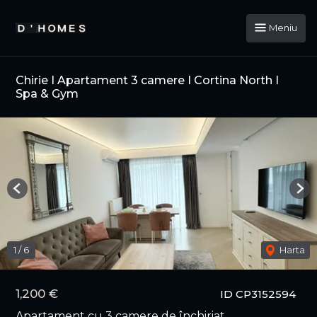
Meniu
Chirie I Apartament 3 camere I Cortina North I
Spa & Gym
Previous
Nex
1
/
6
Harta
1,200 €
ID CP3152594
Apartament cu 3 camere de închiriat