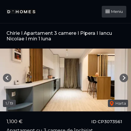
Meniu
Chirie I Apartament 3 camere I Pipera I Iancu
Nicolae I min 1 luna
Previous
Nex
1
/
19
Harta
1,100 €
ID CP3073561
Apartament cu 3 camere de închiriat