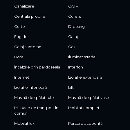
Canalizare
CATV
Centrală proprie
Curent
Curte
Dressing
Frigider
Garaj
Garaj subteran
Gaz
Hotă
Iluminat stradal
Încălzire prin pardoseală
Interfon
Internet
Izolație exterioară
Izolație interioară
Lift
Mașină de spălat rufe
Mașină de spălat vase
Mijloace de transport în
Mobilat complet
comun
Mobilat lux
Parcare acoperită