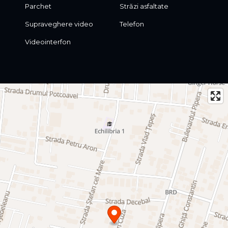
Parchet
Străzi asfaltate
Supraveghere video
Telefon
Videointerfon