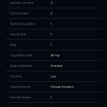
Număr camere
3
* multiple spații de depozitare
* loc de parcare subteran inclus
Dormitoare
2
Complexul beneficiază de acces securizat și este situat
aproape de Promenada Mall, zona de business Pipera,
Număr bucătării
1
restaurante, supermarketuri, școli internaționale și
Aeroportul Otopeni.
Număr băi
1
Disponibil imediat.
Etaj
1
Pentru detalii și vizionări, echipa D’HOMES vă stă la
dispoziție.
Suprafață utilă
81 mp
Disponibilitate
Imediat
Confort
Lux
Stare interior
Finisat modern
Număr terase
1