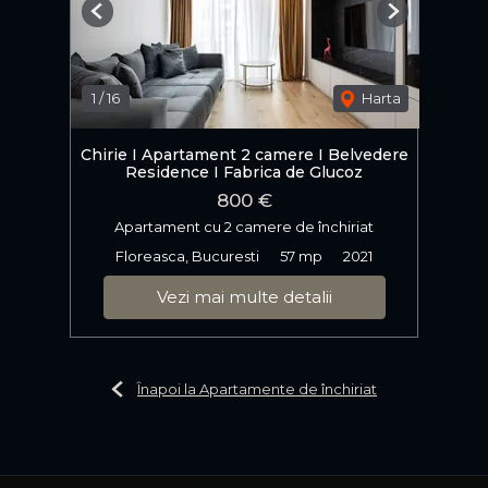
Previous
Next
1
/
16
Harta
Chirie I Apartament 2 camere I Belvedere
Residence I Fabrica de Glucoz
800 €
Apartament cu 2 camere de închiriat
Floreasca, Bucuresti
57 mp
2021
Vezi mai multe detalii
Înapoi la Apartamente de închiriat