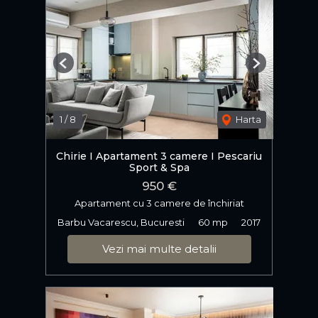
Previous
Next
1
/
8
Harta
Chirie I Apartament 3 camere I Pescariu
Sport & Spa
950 €
Apartament cu 3 camere de închiriat
Barbu Vacarescu, Bucuresti
60 mp
2017
Vezi mai multe detalii