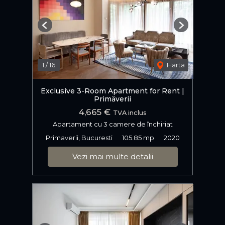
Previous
Next
1
/
16
Harta
Exclusive 3-Room Apartment for Rent |
Primăverii
4,665 €
TVA inclus
Apartament cu 3 camere de închiriat
Primaverii, Bucuresti
105.85 mp
2020
Vezi mai multe detalii