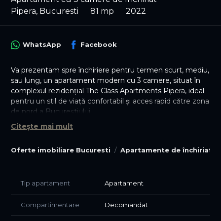
Pipera, Bucuresti
81 mp
2022
WhatsApp
Facebook
Va prezentam spre închiriere pentru termen scurt, mediu,
sau lung, un apartament modern cu 3 camere, situat în
complexul rezidențial The Class Apartments Pipera, ideal
pentru un stil de viață confortabil și acces rapid către zona
de nord a Bucureștiului.
Citește mai mult
Apartamentul este complet mobilat și utilat, cu living
luminos, bucătărie open-space complet echipată, 2
Oferte imobiliare Bucuresti
Apartamente de închiriat B
dormitoare confortabile, baie modernă și balcon amenajat
pentru relaxare.
Dotări:
Tip apartament
Apartament
* încălzire în pardoseală
Compartimentare
Decomandat
* aer condiționat
* Smart TV