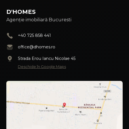
D'HOMES
Agenție imobiliară Bucuresti
+40 725 858 441
office@dhomes.ro
Strada Erou Iancu Nicolae 45
Deschide în Google Maps