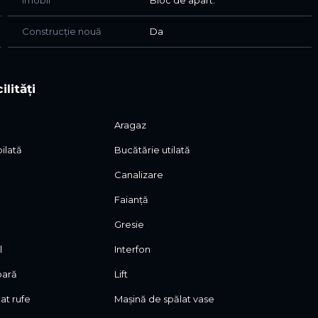
Imobil
Bloc de apart.
tate
Construcție nouă
Da
merciale
ilități
Aragaz
ilată
Bucătărie utilată
Canalizare
ri, vă stam la dispoziție.
Faianță
Gresie
l
Interfon
oară
Lift
at rufe
Mașină de spălat vase