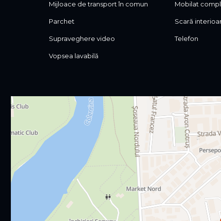
Mijloace de transport în comun
Mobilat comp
Parchet
Scară interioa
Supraveghere video
Telefon
Vopsea lavabilă