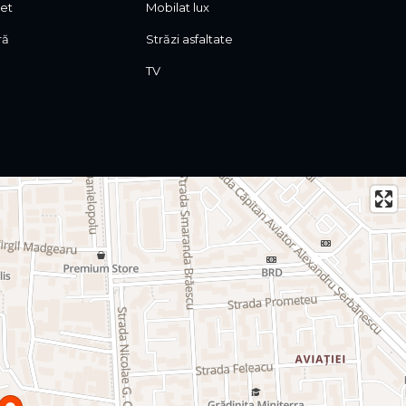
let
Mobilat lux
ră
Străzi asfaltate
TV