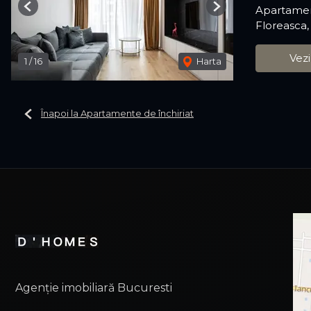
Apartamen
Previous
Next
Floreasca,
Vezi
1
/
16
Harta
Înapoi la Apartamente de închiriat
Agenție imobiliară Bucuresti