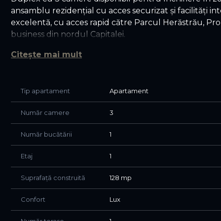
ansamblu rezidențial cu acces securizat și facilități i
excelentă, cu acces rapid către Parcul Herăstrău, Pro
business din nordul Capitalei.
Locuința este dispusă pe parter și demisol și are o su
Citește mai mult
completată de o terasă ce oferă un plus de confort și 
Compartimentare:
Tip apartament
Apartament
• Living spațios cu zonă de dining
• Bucătărie open-space complet mobilată și utilată
Număr camere
3
• 2 dormitoare
• 3 băi
Număr bucătării
1
• Terasă
Etaj
1
Duplexul este complet mobilat și utilat, amenajat mode
compartimentare eficientă. Separarea zonei de zi de zo
Suprafață construită
128 mp
potrivit atât pentru rezidență personală, cât și pentru u
Confort
Lux
Facilități și avantaje:
• Acces securizat în ansamblu