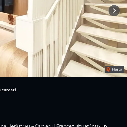
Next
Harta
ucuresti
na Herăstrău – Cartierul Francez, situat într-un