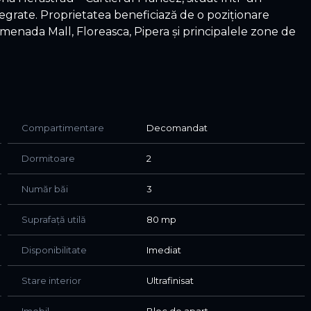
ntegrate. Proprietatea beneficiază de o poziționare
menada Mall, Floreasca, Pipera și principalele zone de
prafață utilă de aproximativ 80 mp (128 mp construiți),
intimitate.
Compartimentare
Decomandat
Dormitoare
2
Număr băi
3
Suprafață utilă
80 mp
rn, cu finisaje de foarte bună calitate și o
na de odihnă oferă confort și funcționalitate, fiind
Disponibilitate
Imediat
n stil de viață activ.
Stare interior
Ultrafinisat