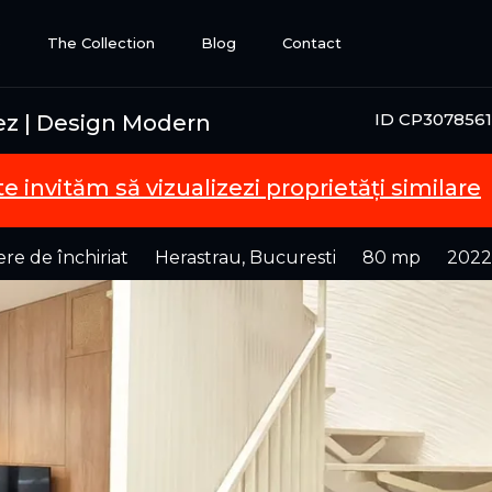
e
The Collection
Blog
Contact
ID CP3078561
cez | Design Modern
te invităm să vizualizezi proprietăți similare
e de închiriat
Herastrau, Bucuresti
80 mp
2022