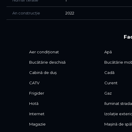
Număr terase
1
• Spații comune bine întreținute
• Supermarket, farmacie, cafenele și servicii în proximi
An construcție
2022
• Acces rapid către mijloace de transport și centre co
Condiții de închiriere:
Fac
• Chirie: 2.400 euro/lună
• Garanție: echivalentul a 2 luni de chirie
Aer condiționat
Apă
• Contract declarat
• Facturare lunară
Bucătărie deschisă
Bucătărie mob
• Suport și mentenanță pe durata contractului
Cabină de duș
Cadă
Pentru detalii suplimentare și programarea unei vizionă
CATV
Curent
Frigider
Gaz
Hotă
Iluminat strada
Internet
Izolație exteri
Magazie
Mașină de spăl