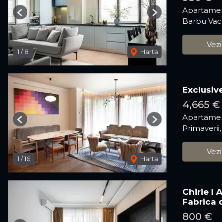
Apartamen
Previous
Next
Barbu Vac
Vezi
1
/
8
Harta
Exclusiv
4,665 
Apartamen
Previous
Next
Primaverii
Vezi
1
/
16
Harta
Chirie I
Fabrica 
800 €