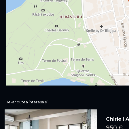
Te-ar putea interesa și:
Chirie I
950 €