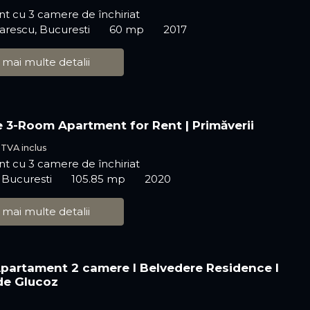
t cu 3 camere de închiriat
arescu, Bucuresti
60 mp
2017
 mai multe detalii
e 3-Room Apartment for Rent | Primăverii
€
TVA inclus
t cu 3 camere de închiriat
, Bucuresti
105.85 mp
2020
 mai multe detalii
 Apartament 2 camere I Belvedere Residence I
de Glucoz