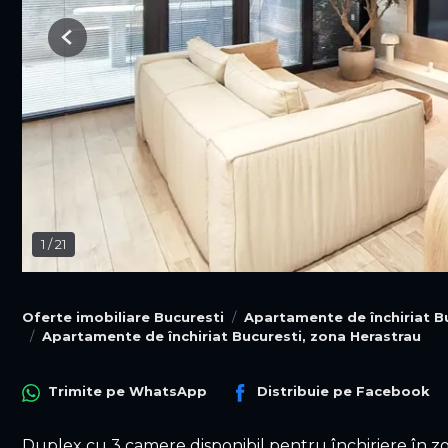
Previous
1
/
21
Oferte imobiliare Bucuresti
Apartamente de închiriat B
Apartamente de închiriat Bucuresti, zona Herastrau
Trimite pe
WhatsApp
Distribuie pe
Facebook
Duplex cu 3 camere disponibil pentru închiriere în zo