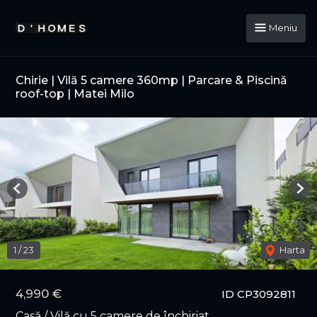
Meniu
Chirie | Vilă 5 camere 360mp | Parcare & Piscină
roof-top | Matei Milo
Previous
Nex
1
/
23
Harta
4,990 €
ID CP3092811
Casă / Vilă cu 5 camere de închiriat