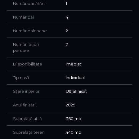
Număr bucătării
1
* Curte liberă: 310 mp
Compartimentare
Număr băi
4
Parter
Număr balcoane
2
* Living + dining + bucătărie open-space: 53 mp
Număr locuri
2
* Grup sanitar
parcare
* Birou / cameră pentru personal
* Cameră tehnică
Disponibilitate
Imediat
* Terasă și acces către curte
Suprafață utilă parter: 110 mp
Tip casă
Individual
Terasă și curte: 30 mp
Total nivel: 140 mp
Stare interior
Ultrafinisat
Etaj 1
Anul finisării
2025
* 3 dormitoare
Suprafață utilă
360 mp
* 3 băi
* 2 balcoane
Suprafață teren
440 mp
Suprafață utilă: 110 mp