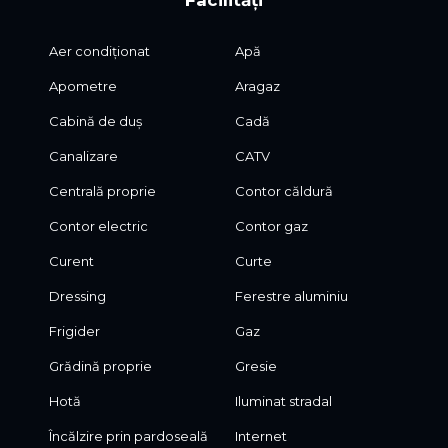
* încălzire și răcire prin pardoseală
* aport permanent de aer proaspăt și sistem de evacuare
Aer condiționat
Apă
a aerului viciat
* aspirator centralizat prin pereți
Apometre
Aragaz
* sistem KNX pentru control inteligent al luminilor,
temperaturii și draperiilor
Cabină de duș
Cadă
* perdele și draperii automatizate
Canalizare
CATV
* senzori de efracție
* sistem de supraveghere video
Centrală proprie
Contor căldură
Alte beneficii
Contor electric
Contor gaz
* 2 locuri de parcare în fața imobilului
Curent
Curte
* proprietar persoană fizică
Dressing
Ferestre aluminiu
* nu se percepe TVA
Frigider
Gaz
O proprietate unică, ideală pentru cei care își doresc
confort, intimitate și tehnologie integrată la cele mai
Grădină proprie
Gresie
înalte standarde.
Hotă
Iluminat stradal
Încălzire prin pardoseală
Internet