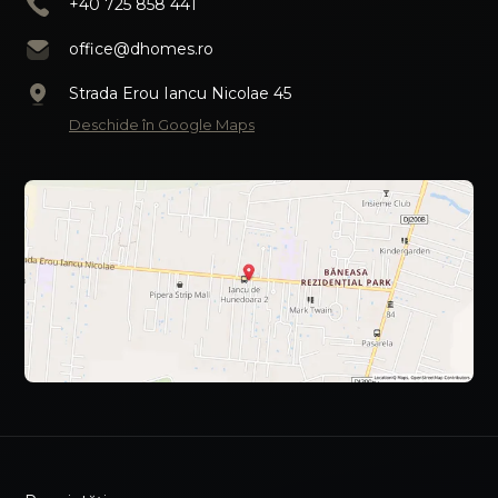
+40 725 858 441
office@dhomes.ro
Strada Erou Iancu Nicolae 45
Deschide în Google Maps