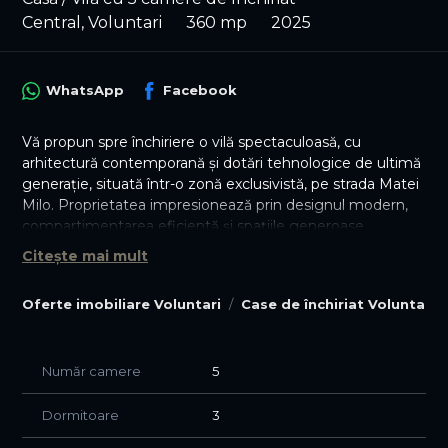
Central, Voluntari
360 mp
2025
WhatsApp
Facebook
Vă propun spre închiriere o vilă spectaculoasă, cu
arhitectură contemporană și dotări tehnologice de ultimă
generație, situată într-o zonă exclusivistă, pe strada Matei
Milo. Proprietatea impresionează prin designul modern,
compartimentarea eficientă și spațiile generoase
dedicate confortului și relaxării.
Citește mai mult
Imobilul este dispus pe parter + etaj 1 + rooftop amenajat
Oferte imobiliare Voluntari
Case de închiriat Voluntari
cu piscină și se închiriază complet mobilat și utilat.
Suprafețe
Număr camere
5
* Suprafață teren: 435 mp
* Suprafață construită la sol: 140 mp
Dormitoare
3
* Suprafață construită totală: 435 mp
* Suprafață utilă / nivel: 110 mp