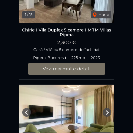
1
/
15
Harta
Chirie I Vila Duplex 5 camere I MTM Villas
Pipera
2,300 €
Casă / Vilă cu 5 camere de închiriat
Pipera, Bucuresti
225 mp
2023
Vezi mai multe detalii
Previous
Next