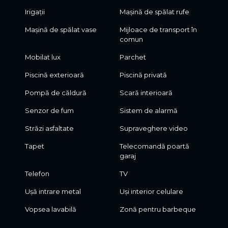
Irigații
Mașină de spălat rufe
Mașină de spălat vase
Mijloace de transport în
comun
Mobilat lux
Parchet
Piscină exterioară
Piscină privată
Pompă de căldură
Scară interioară
Senzor de fum
Sistem de alarmă
Străzi asfaltate
Supraveghere video
Tapet
Telecomandă poartă
garaj
Telefon
TV
Ușă intrare metal
Uși interior celulare
Vopsea lavabilă
Zonă pentru barbeque