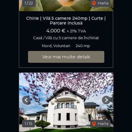
1
/
22
Harta
Chirie | Vilă 5 camere 240mp | Curte |
Parcare inclusă
4,000 €
+ 21% TVA
Casă / Vilă cu 5 camere de închiriat
Nord, Voluntari
240 mp
Vezi mai multe detalii
Previous
Next
1
/
15
Harta