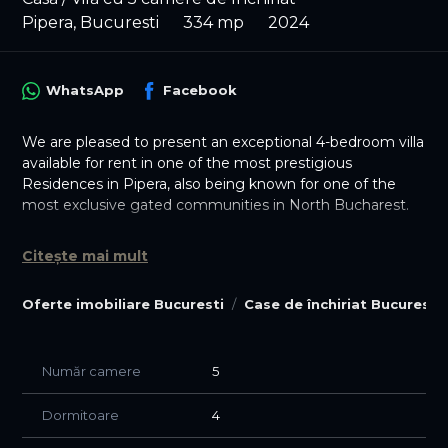
Pipera, Bucuresti
334 mp
2024
WhatsApp
Facebook
We are pleased to present an exceptional 4-bedroom villa
available for rent in one of the most prestigious
Residences in Pipera, also being known for one of the
most exclusive gated communities in North Bucharest.
Completed in 2024, this ultra-premium compound
Citește mai mult
consists of only 8 villas, offering privacy, security and
direct views over Băneasa Forest, with an impressive 130-
Oferte imobiliare Bucuresti
Case de închiriat Bucuresti
meter forest frontage.
Designed for a refined lifestyle, the villa combines
elegant architecture, premium materials and advanced
Număr camere
5
smart-home technology in a truly unique residential
experience.
Dormitoare
4
Villa Features