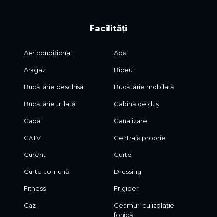
maximum efficiency and comfort
Community Amenities
Facilități
• Fully secured gated compound
• Gym area
Aer condiționat
Apă
• Indoor golf simulator
Aragaz
Bideu
• Basketball & pickleball court
• Landscaped common areas
Bucătărie deschisă
Bucătărie mobilată
Maintenance
Bucătărie utilată
Cabină de duș
Maintenance fee: €1.5/sqm (paid separately)
Cadă
Canalizare
Includes:
CATV
Centrală proprie
• security
• common area maintenance
Curent
Curte
• gardening
• cleaning
Curte comună
Dressing
• water & garbage services
Fitness
Frigider
• internet
• administration & insurance
Gaz
Geamuri cu izolație
fonică