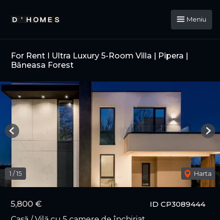
Meniu
For Rent I Ultra Luxury 5-Room Villa | Pipera |
Băneasa Forest
Previous
Nex
1
/
15
Harta
5,800 €
ID CP3089444
Casă / Vilă cu 5 camere de închiriat