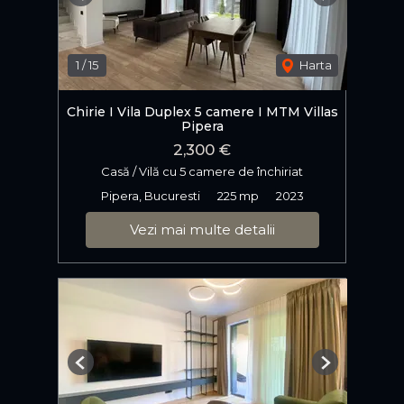
Previous
Next
1
/
15
Harta
Chirie I Vila Duplex 5 camere I MTM Villas
Pipera
2,300 €
Casă / Vilă cu 5 camere de închiriat
Pipera, Bucuresti
225 mp
2023
Vezi mai multe detalii
Previous
Next