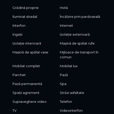
The villa is available for immediate move-in.
Grădină proprie
Hotă
This property is ideal for tenants seeking privacy, security
and an elevated lifestyle within one of Romania’s most
Iluminat stradal
Încălzire prin pardoseală
prestigious residential communities.
Interfon
Internet
For more details or to schedule a private viewing, please
Irigații
Izolație exterioară
contact D'HOMES.
Izolație interioară
Mașină de spălat rufe
Mașină de spălat vase
Mijloace de transport în
comun
Mobilat complet
Mobilat lux
Parchet
Pază
Pază permanentă
Spa
Spații agrement
Străzi asfaltate
Supraveghere video
Telefon
TV
Videointerfon