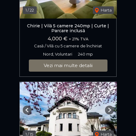
1
/
22
Harta
Chirie | Vilă 5 camere 240mp | Curte |
Parcare inclusă
4,000 €
+ 21% TVA
Casă / Vilă cu 5 camere de închiriat
Nord, Voluntari
240 mp
Vezi mai multe detalii
Previous
Next
1
/
15
Harta