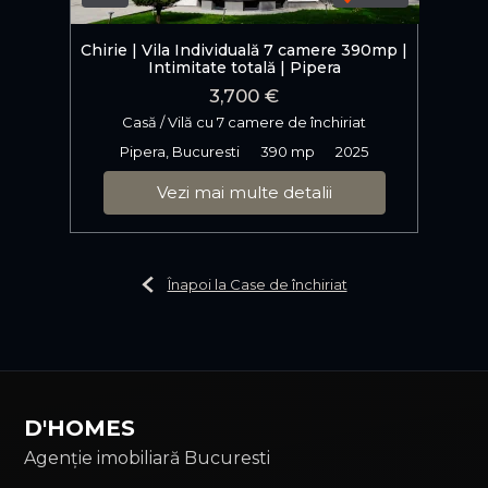
Chirie | Vila Individuală 7 camere 390mp |
Intimitate totală | Pipera
3,700 €
Casă / Vilă cu 7 camere de închiriat
Pipera, Bucuresti
390 mp
2025
Vezi mai multe detalii
Înapoi la Case de închiriat
D'HOMES
Agenție imobiliară Bucuresti