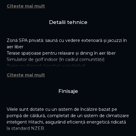
Citește mai mult
La câțiva pași de prestigioasa Școală Americană din
București și Școala Olga Gudynn, Chelsea Residences
oferă un cadru ideal pentru familiile care caută o educație
Detalii tehnice
de calitate și o atmosferă comunitară vibrantă.
Explorați harta de mai jos pentru a descoperi atracțiile și
Zonă SPA privată: saună cu vedere exterioară și jacuzzi în
facilitățile din apropiere.
aer liber
Terase spațioase pentru relaxare și dining în aer liber
Simulator de golf indoor (în cadrul comunității)
Teren multisport: baschet și pickleball
Sală de sport dedicată
Citește mai mult
Sistem de climatizare inteligent Hitachi
Sistem de încălzire prin pompă de căldură
Finisaje
Smart home integrat — control vocal prin Alexa
Acces securizat cu monitorizare permanentă
Vilele sunt dotate cu un sistem de încălzire bazat pe
pompă de căldură, completat de un sistem de climatizare
inteligent Hitachi, asigurând eficiență energetică ridicată
la standard NZEB.