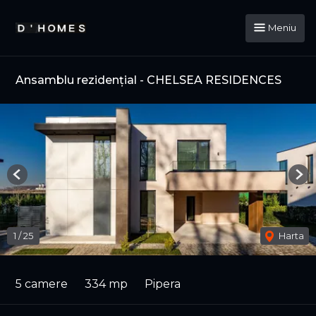
Meniu
Ansamblu rezidențial - CHELSEA RESIDENCES
Previous
Nex
1
/
25
Harta
5 camere
334 mp
Pipera