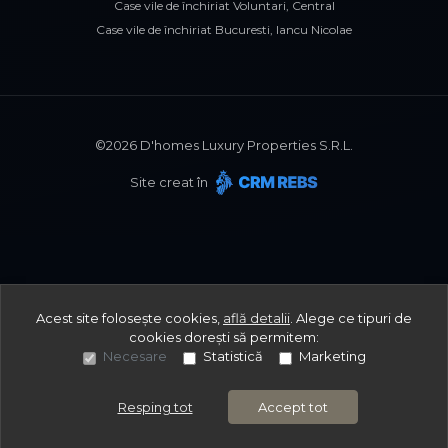
Case vile de închiriat Voluntari, Central
Case vile de închiriat Bucuresti, Iancu Nicolae
©
2026
D'homes Luxury Properties S.R.L.
Site creat în
Acest site folosește cookies,
află detalii
.
Alege ce tipuri de
cookies dorești să permitem:
Necesare
Statistică
Marketing
Resping tot
Accept tot
Sună acum
Solicită vizionare