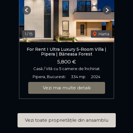
Previous
Next
1
/
15
Harta
For Rent I Ultra Luxury 5-Room Villa |
Pipera | Băneasa Forest
5,800 €
Casă / Vilă cu 5 camere de închiriat
Pipera, Bucuresti
334 mp
2024
Vezi mai multe detalii
Vezi toate proprietățile din ansamblu