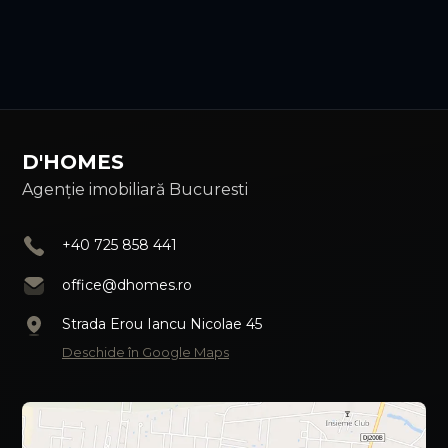
D'HOMES
Agenție imobiliară Bucuresti
+40 725 858 441
office@dhomes.ro
Strada Erou Iancu Nicolae 45
Deschide în Google Maps