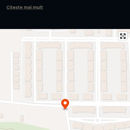
Vilele beneficiază de finisaje atent selectate: uși Filomuro,
Citește mai mult
placări cu piatră naturală italiană, obiecte sanitare Villeroy
& Boch, fațade ventilate ceramice și profile din aluminiu
Reynaers cu plinte shadow gap.
La închiriere, bucătăria este echipată cu aparatură
germană de clasă premium, integrată în sistemul smart
home controlat prin Alexa. Fiecare dormitor dispune de
dressing personalizat din Italia, iar terasele generoase
extind spațiul de locuit către exterior.